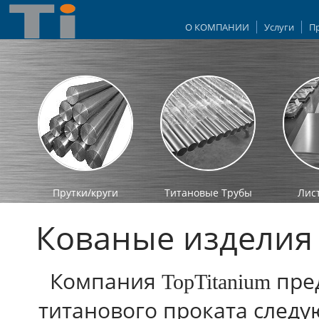
О КОМПАНИИ
Услуги
П
Прутки/круги
Титановые Трубы
Лис
Кованые изделия
Компания
пред
TopTitanium
титанового проката следу